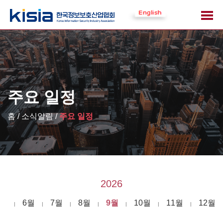
주요 일정
홈 / 소식알림 /
주요 일정
2026
5월
6월
7월
8월
9월
10월
11월
12월