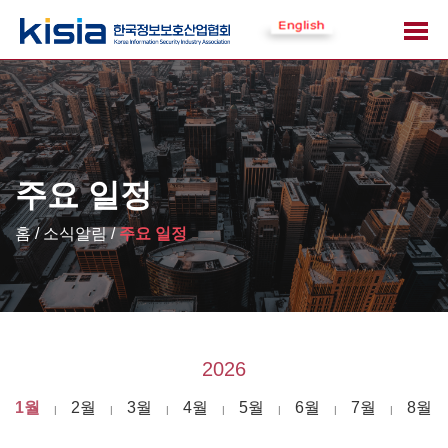
주요 일정
홈 / 소식알림 /
주요 일정
2026
1월
2월
3월
4월
5월
6월
7월
8월