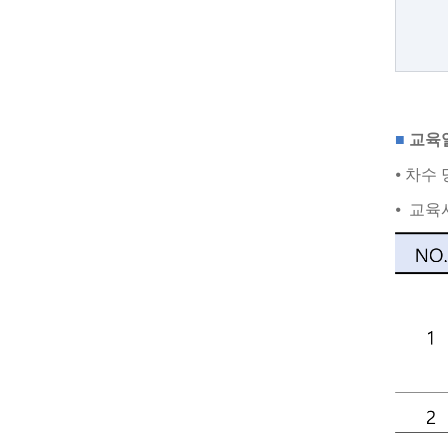
■
교육
⦁ 차수 
⦁ 교육시