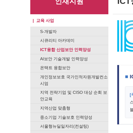
IC
인재지원
교육 사업
S-개발자
시큐리티 아카데미
ICT융합 산업보안 인력양성
AI보안 기술개발 인력양성
온택트 융합보안
■
I
개인정보보호 국가인적자원개발컨소
시엄
지역 전략기업 및 CISO 대상 순회 보
[
안교육
스
지역산업 맞춤형
블
중소기업 기술보호 인력양성
서울형뉴딜일자리(컨설팅)