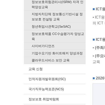
정보보호위험관리사(ISRM) 자격 인
력양성교육
■
IC
지방자치단체 정보통신기반시설 정
⦁ IC
보보호 컨설팅 교육
의 IC
청년취업사관학교(SeSAC)
정보보호제품 CC수습평가자 양성교
육
■
IC
사이버가디언즈
⦁
(주최
기업수요기반 화이트해커 양성과정
⦁
(주요
클라우드서비스 보안 교육
교육
교육 신청
■
202
인적자원개발위원회(ISC)
국가직무능력표준(NCS)
정보보호 취업박람회