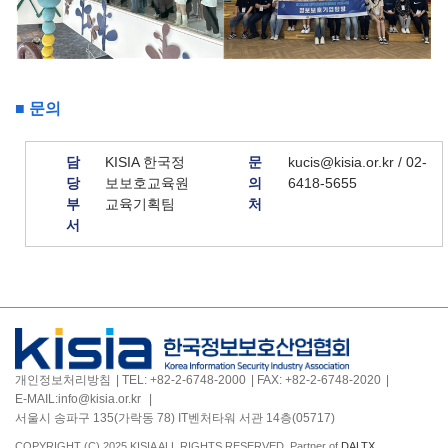
■ 문의
담
KISIA 한국정
문
kucis@kisia.or.kr / 02-
당
보보호교육원
의
6418-5655
부
교육기획팀
처
서
개인정보처리방침
TEL:
+82-2-6748-2000
FAX:
+82-2-6748-2020
E-MAIL:
info@kisia.or.kr
서울시 송파구 135(가락동 78) IT벤처타워 서관 14층(05717)
COPYRIGHT (C) 2025 KISIA ALL RIGHTS RESERVED. Partner of
DALTX